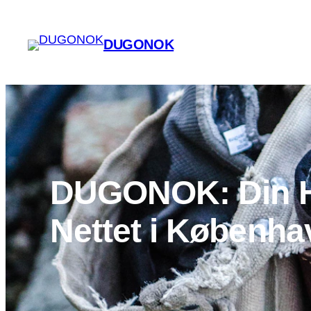
Spring
til
DUGONOK
indhold
DUGONOK: Din H
Nettet i Københa