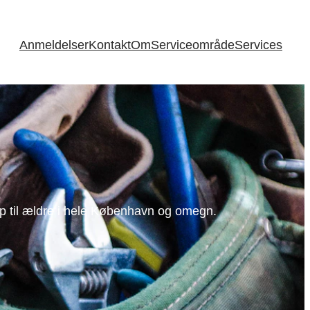
Anmeldelser
Kontakt
Om
Serviceområde
Services
ælp til ældre i hele København og omegn.