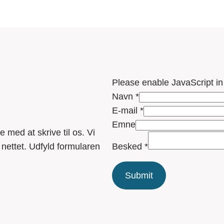
Please enable JavaScript in
Navn
*
E-mail
*
E
Emne
 med at skrive til os. Vi
m
Besked
*
å nettet. Udfyld formularen
n
e
Submit
N
a
v
n