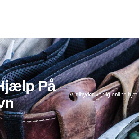
jælp På
Vi tilbyder venlig online hj
vn